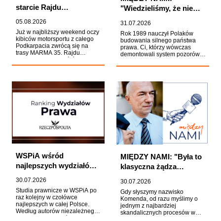
starcie Rajdu
"Wiedzieliśmy, że nie
Rzeszowskiego.
uda nam się osiągnąć
05.08.2026
31.07.2026
Student WSPiA walczy
wszystkiego". Prof. Zoll
Już w najbliższy weekend oczy
Rok 1989 nauczył Polaków
o mistrzostwo Polski
o odrodzeniu polskiej
kibiców motorsportu z całego
budowania silnego państwa
Podkarpacia zwrócą się na
prawa. Ci, którzy wówczas
praworządności
trasy MARMA 35. Rajdu
demontowali system pozorów,
Rzeszowskiego. Wśród
dobrze wiedzieli, że
zawodników walczących o
największym zagrożeniem nie
zwycięstwo będzie Adrian
jest otwarta przemoc władzy,
Rzeźnik, student WSPiA
lecz przyzwyczajenie do jej
Rzeszowskiej Szkoły Wyższej,
nadużyć. Jedną z osób, które
który po znakomitym występie
wyniosły tę lekcję z
w Rajdzie Polski i zdobyciu
doświadczenia PRL-u, był prof.
miejsca na podium Rajdowych
Andrzej Zoll. Jego relacja z
Samochodowych Mistrzostw
przeszłości nie brzmi jednak
Polski stanie przed własną
jak zapis sukcesu transformacji,
publicznością.
lecz ostrzeżenie przed jej
cofnięciem.
WSPiA wśród
MIĘDZY NAMI: "Była to
najlepszych wydziałów
klasyczna żądza
prawa w Polsce. Kolejny
sukcesu". Sprawa
30.07.2026
30.07.2026
sukces w rankingu
Tomasza Komendy
Studia prawnicze w WSPiA po
Gdy słyszymy nazwisko
"Rzeczpospolitej"
oczami prof. Zbigniewa
raz kolejny w czołówce
Komenda, od razu myślimy o
najlepszych w całej Polsce.
jednym z najbardziej
Ćwiąkalskiego
Według autorów niezależnego
skandalicznych procesów w
Rankingu Wydziałów Prawa
historii kraju. Hasło "25 lat