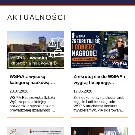
AKTUALNOŚCI
WSPiA z wysoką
Zrekrutuj się do WSPiA i
kategorią naukową.
wygraj hulajnogę
Znamy wyniki nowej
elektryczną!
23.07.2026
17.06.2026
ewaluacji działalności
WSPiA Rzeszowska Szkoła
Złóż dokumenty na studia, zrób
naukowej
Wyższa po raz kolejny
zdjęcie i odbierz nagrodę.
potwierdziła wysoki poziom
WSPiA uruchamia konkurs
prowadzonej działalności
#wybieramWSPIA skierowany
naukowej. Decyzją z 22 lipca
do kandydatów na studia.
2026 r. Uczelnia otrzymała
Każdy uczestnik otrzyma
wysoką kategorię naukową B+.
uczelniany bidon, a autor
To ważne wyróżnienie, które
najlepszego posta odjedzie z
potwierdza silną pozycję
kampusu hulajnogą