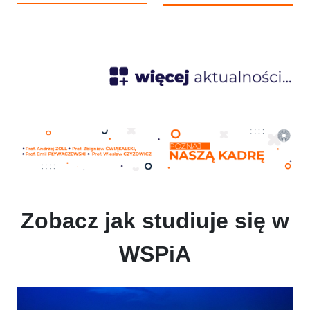
„Rzeczpospolitej” naszą
niewinności" na stałe weszło
Uczelnię wyróżnia nie tylko
do kulturowego słownika jako
wysoka jakość kształcenia, ale
symbol walki o praworządność
także potencjał naukowy oraz
i prawo do sprawiedliwego
imponująca zdawalność na
procesu. W obronie tych
aplikacje prawnicze wśród
wartości stanęło wówczas
absolwentów.
wielu cichych bohaterów.
Jednym z nich był Zbigniew
Ćwiąkalski - wybitny prawnik,
profesor i wykładowca WSPiA,
który wywalczył dla Tomasza
Komendy 12 milionów złotych
odszkodowania za niesłuszne
skazanie.
Zobacz jak studiuje się w
WSPiA