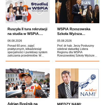
WSPiA wśród ośrodków
elektryczną.
akademickich prowadzących
badania naukowe zwłaszcza w
zakresie prawa oraz
konsekwentny rozwój
potencjału naukowego Uczelni.
Ruszyła II tura rekrutacji
WSPiA Rzeszowska
na studia w WSPiA.
Szkoła Wyższa
Kandydaci mają czas do
nagrodzona statuetką
06.08.2026
05.08.2026
23 września
Lidera Regionu 2026
Ponad 60 proc. zajęć
Prof. dr hab. Jerzy Posłuszny
praktycznych, kilkadziesiąt
odebrał statuetkę Lidera
specjalności i punktowy system
Regionu dla WSPiA
zaliczania przedmiotów. W
Rzeszowskiej Szkoły Wyższej
WSPiA Rzeszowskiej Szkole
w kategorii Podkarpacki model
Wyższej rozpoczęła się II tura
edukacji na rzecz
rekrutacji na rok akademicki
bezpieczeństwa młodzieży.
2026/2027. Kandydaci, którzy
Kapituła Konkursu
chcą rozpocząć studia już od
organizowanego gazetę
października, mogą składać
"Nowiny" doceniła działalność
dokumenty do 23 września. O
Uczelni, zwracając szczególną
przyjęciu na studia decyduje
uwagę na jej rolę w
kolejność zgłoszeń.
kształtowaniu wśród Polaków
trwałych kompetencji
społecznych, obywatelskich i
propaństwowych, istotnych z
perspektywy bezpieczeństwa
współczesnego społeczeństwa.
Adrian Rzeźnik na
MIĘDZY NAMI: