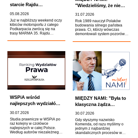
starcie Rajdu
"Wiedzieliśmy, że nie
Rzeszowskiego.
uda nam się osiągnąć
05.08.2026
31.07.2026
Student WSPiA walczy
wszystkiego". Prof. Zoll
Już w najbliższy weekend oczy
Rok 1989 nauczył Polaków
o mistrzostwo Polski
o odrodzeniu polskiej
kibiców motorsportu z całego
budowania silnego państwa
Podkarpacia zwrócą się na
prawa. Ci, którzy wówczas
praworządności
trasy MARMA 35. Rajdu
demontowali system pozorów,
Rzeszowskiego. Wśród
dobrze wiedzieli, że
zawodników walczących o
największym zagrożeniem nie
zwycięstwo będzie Adrian
jest otwarta przemoc władzy,
Rzeźnik, student WSPiA
lecz przyzwyczajenie do jej
Rzeszowskiej Szkoły Wyższej,
nadużyć. Jedną z osób, które
który po znakomitym występie
wyniosły tę lekcję z
w Rajdzie Polski i zdobyciu
doświadczenia PRL-u, był prof.
miejsca na podium Rajdowych
Andrzej Zoll. Jego relacja z
Samochodowych Mistrzostw
przeszłości nie brzmi jednak
Polski stanie przed własną
jak zapis sukcesu transformacji,
publicznością.
lecz ostrzeżenie przed jej
cofnięciem.
WSPiA wśród
MIĘDZY NAMI: "Była to
najlepszych wydziałów
klasyczna żądza
prawa w Polsce. Kolejny
sukcesu". Sprawa
30.07.2026
30.07.2026
sukces w rankingu
Tomasza Komendy
Studia prawnicze w WSPiA po
Gdy słyszymy nazwisko
"Rzeczpospolitej"
oczami prof. Zbigniewa
raz kolejny w czołówce
Komenda, od razu myślimy o
najlepszych w całej Polsce.
jednym z najbardziej
Ćwiąkalskiego
Według autorów niezależnego
skandalicznych procesów w
Rankingu Wydziałów Prawa
historii kraju. Hasło "25 lat