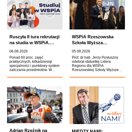
WSPiA wśród ośrodków
elektryczną.
akademickich prowadzących
badania naukowe zwłaszcza w
zakresie prawa oraz
konsekwentny rozwój
potencjału naukowego Uczelni.
Ruszyła II tura rekrutacji
WSPiA Rzeszowska
na studia w WSPiA.
Szkoła Wyższa
Kandydaci mają czas do
nagrodzona statuetką
06.08.2026
05.08.2026
23 września
Lidera Regionu 2026
Ponad 60 proc. zajęć
Prof. dr hab. Jerzy Posłuszny
praktycznych, kilkadziesiąt
odebrał statuetkę Lidera
specjalności i punktowy system
Regionu dla WSPiA
zaliczania przedmiotów. W
Rzeszowskiej Szkoły Wyższej
WSPiA Rzeszowskiej Szkole
w kategorii Podkarpacki model
Wyższej rozpoczęła się II tura
edukacji na rzecz
rekrutacji na rok akademicki
bezpieczeństwa młodzieży.
2026/2027. Kandydaci, którzy
Kapituła Konkursu
chcą rozpocząć studia już od
organizowanego gazetę
października, mogą składać
"Nowiny" doceniła działalność
dokumenty do 23 września. O
Uczelni, zwracając szczególną
przyjęciu na studia decyduje
uwagę na jej rolę w
kolejność zgłoszeń.
kształtowaniu wśród Polaków
trwałych kompetencji
społecznych, obywatelskich i
propaństwowych, istotnych z
perspektywy bezpieczeństwa
współczesnego społeczeństwa.
Adrian Rzeźnik na
MIĘDZY NAMI: