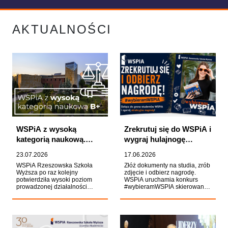
AKTUALNOŚCI
WSPiA z wysoką
Zrekrutuj się do WSPiA i
kategorią naukową.
wygraj hulajnogę
Znamy wyniki nowej
elektryczną!
23.07.2026
17.06.2026
ewaluacji działalności
WSPiA Rzeszowska Szkoła
Złóż dokumenty na studia, zrób
naukowej
Wyższa po raz kolejny
zdjęcie i odbierz nagrodę.
potwierdziła wysoki poziom
WSPiA uruchamia konkurs
prowadzonej działalności
#wybieramWSPIA skierowany
naukowej. Decyzją z 22 lipca
do kandydatów na studia.
2026 r. Uczelnia otrzymała
Każdy uczestnik otrzyma
wysoką kategorię naukową B+.
uczelniany bidon, a autor
To ważne wyróżnienie, które
najlepszego posta odjedzie z
potwierdza silną pozycję
kampusu hulajnogą