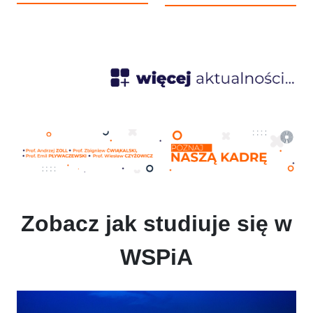
„Rzeczpospolitej” naszą
niewinności" na stałe weszło
Uczelnię wyróżnia nie tylko
do kulturowego słownika jako
wysoka jakość kształcenia, ale
symbol walki o praworządność
także potencjał naukowy oraz
i prawo do sprawiedliwego
imponująca zdawalność na
procesu. W obronie tych
aplikacje prawnicze wśród
wartości stanęło wówczas
absolwentów.
wielu cichych bohaterów.
Jednym z nich był Zbigniew
Ćwiąkalski - wybitny prawnik,
profesor i wykładowca WSPiA,
który wywalczył dla Tomasza
Komendy 12 milionów złotych
odszkodowania za niesłuszne
skazanie.
Zobacz jak studiuje się w
WSPiA