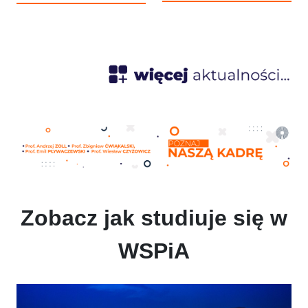
„Rzeczpospolitej” naszą
największym zagrożeniem nie
Uczelnię wyróżnia nie tylko
jest otwarta przemoc władzy,
wysoka jakość kształcenia, ale
lecz przyzwyczajenie do jej
także potencjał naukowy oraz
nadużyć. Jedną z osób, które
imponująca zdawalność na
wyniosły tę lekcję z
aplikacje prawnicze wśród
doświadczenia PRL-u, był prof.
absolwentów.
Andrzej Zoll. Jego relacja z
przeszłości nie brzmi jednak
jak zapis sukcesu transformacji,
lecz ostrzeżenie przed jej
cofnięciem.
Zobacz jak studiuje się w
WSPiA