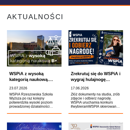
AKTUALNOŚCI
WSPiA z wysoką
Zrekrutuj się do WSPiA i
kategorią naukową.
wygraj hulajnogę
Znamy wyniki nowej
elektryczną!
23.07.2026
17.06.2026
ewaluacji działalności
WSPiA Rzeszowska Szkoła
Złóż dokumenty na studia, zrób
naukowej
Wyższa po raz kolejny
zdjęcie i odbierz nagrodę.
potwierdziła wysoki poziom
WSPiA uruchamia konkurs
prowadzonej działalności
#wybieramWSPIA skierowany
naukowej. Decyzją z 22 lipca
do kandydatów na studia.
2026 r. Uczelnia otrzymała
Każdy uczestnik otrzyma
wysoką kategorię naukową B+.
uczelniany bidon, a autor
To ważne wyróżnienie, które
najlepszego posta odjedzie z
potwierdza silną pozycję
kampusu hulajnogą