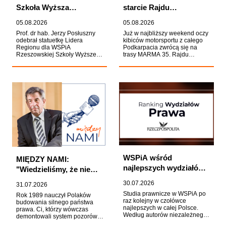
których czar wypełnił całą
Szkoła Wyższa
starcie Rajdu
Filharmonię Podkarpacką.
nagrodzona statuetką
Rzeszowskiego.
05.08.2026
05.08.2026
Lidera Regionu 2026
Student WSPiA walczy
Prof. dr hab. Jerzy Posłuszny
Już w najbliższy weekend oczy
o mistrzostwo Polski
odebrał statuetkę Lidera
kibiców motorsportu z całego
Regionu dla WSPiA
Podkarpacia zwrócą się na
Rzeszowskiej Szkoły Wyższej
trasy MARMA 35. Rajdu
w kategorii Podkarpacki model
Rzeszowskiego. Wśród
edukacji na rzecz
zawodników walczących o
bezpieczeństwa młodzieży.
zwycięstwo będzie Adrian
Kapituła Konkursu
Rzeźnik, student WSPiA
organizowanego gazetę
Rzeszowskiej Szkoły Wyższej,
"Nowiny" doceniła działalność
który po znakomitym występie
Uczelni, zwracając szczególną
w Rajdzie Polski i zdobyciu
uwagę na jej rolę w
miejsca na podium Rajdowych
kształtowaniu wśród Polaków
Samochodowych Mistrzostw
trwałych kompetencji
Polski stanie przed własną
społecznych, obywatelskich i
publicznością.
propaństwowych, istotnych z
perspektywy bezpieczeństwa
współczesnego społeczeństwa.
WSPiA wśród
MIĘDZY NAMI:
najlepszych wydziałów
"Wiedzieliśmy, że nie
prawa w Polsce. Kolejny
uda nam się osiągnąć
30.07.2026
31.07.2026
sukces w rankingu
wszystkiego". Prof. Zoll
Studia prawnicze w WSPiA po
Rok 1989 nauczył Polaków
"Rzeczpospolitej"
o odrodzeniu polskiej
raz kolejny w czołówce
budowania silnego państwa
najlepszych w całej Polsce.
prawa. Ci, którzy wówczas
praworządności
Według autorów niezależnego
demontowali system pozorów,
Rankingu Wydziałów Prawa
dobrze wiedzieli, że