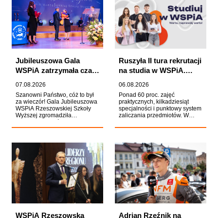
WSPiA wśród ośrodków
elektryczną.
akademickich prowadzących
badania naukowe zwłaszcza w
zakresie prawa oraz
konsekwentny rozwój
potencjału naukowego Uczelni.
Jubileuszowa Gala
Ruszyła II tura rekrutacji
WSPiA zatrzymała czas.
na studia w WSPiA.
Trzy dekady historii na
Kandydaci mają czas do
07.08.2026
06.08.2026
jednej scenie
23 września
Szanowni Państwo, cóż to był
Ponad 60 proc. zajęć
za wieczór! Gala Jubileuszowa
praktycznych, kilkadziesiąt
WSPiA Rzeszowskiej Szkoły
specjalności i punktowy system
Wyższej zgromadziła
zaliczania przedmiotów. W
przedstawicieli świata nauki,
WSPiA Rzeszowskiej Szkole
polityki oraz sympatyków i
Wyższej rozpoczęła się II tura
pracowników Uczelni – ludzi,
rekrutacji na rok akademicki
którzy przez lata współtworzyli
2026/2027. Kandydaci, którzy
jej akademicką wspólnotę. Trzy
chcą rozpocząć studia już od
dekady historii spotkały się
października, mogą składać
tego wieczoru w jednej sali, na
dokumenty do 23 września. O
jednej scenie, splatając się w
przyjęciu na studia decyduje
opowieść o miejscu budującym
kolejność zgłoszeń.
swoją tożsamość na
fundamencie niezwykłych
początków. Wydarzeniu
towarzyszyły finezyjna muzyka,
belferska poezja Ignacego
WSPiA Rzeszowska
Adrian Rzeźnik na
Krasickiego oraz wspomnienia,